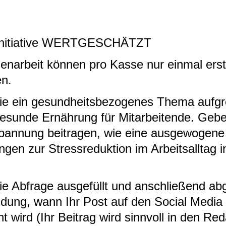
er Initiative WERTGESCHÄTZT
menarbeit können pro Kasse nur einmal er
en.
 ein gesundheitsbezogenes Thema aufgreif
gesunde Ernährung für Mitarbeitende. Gebe
pannung beitragen, wie eine ausgewogene 
gen zur Stressreduktion im Arbeitsalltag i
ie Abfrage ausgefüllt und anschließend ab
ung, wann Ihr Post auf den Social Media 
ird (Ihr Beitrag wird sinnvoll in den Redak