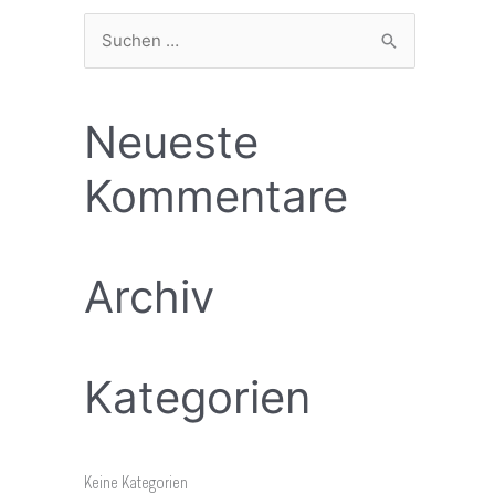
S
u
c
Neueste
h
Kommentare
e
n
n
Archiv
a
c
h
Kategorien
:
Keine Kategorien